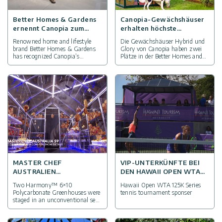
Bestellstornierung
Tipps
Better Homes & Gardens
Canopia-Gewächshäuser
und
Vordächer
ernennt Canopia zum
erhalten höchste
„Besten Gerätehaus“
Auszeichnungen von
Ideen
Versandoptionen
Renowned home and lifestyle
Die Gewächshäuser Hybrid und
unter den besten
Better Homes and
brand Better Homes & Gardens
Glory von Canopia haben zwei
Carports
Aufbewahrungslösungen
Gardens – hier sind die
has recognized Canopia’s
Plätze in der Better Homes and
für den Außenbereich
Gründe dafür
Rubicon Storage Shed as one of
Gardens-Liste der “Besten
Impressum
the best outdoor storage
kleinen Gewächshausbausätze”
Datenschutz-
solutions in its recent article, The
des Jahres 2024 gewonnen
Wintergärten
Bestimmungen
15 Best Outdoor Storage
Essentials for Your Backyard.
Poolüberdachung
Nutzungsbedingungen
Zubehör
Innovera
Decor
MASTER CHEF
VIP-UNTERKÜNFTE BEI
Sale
AUSTRALIEN
DEN HAWAII OPEN WTA
INSTALLATION IN EINEM
2017
Two Harmony™ 6×10
Hawaii Open WTA 125K Series
HARMONY™
Polycarbonate Greenhouses were
tennis tournament sponser
Palram
GEWÄCHSHAUS
staged in an unconventional set
Industries
at Master Chef Australia.