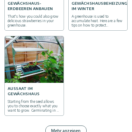
GEWÄCHSHAUS-
GEWÄCHSHAUSBEHEIZUNG
ERDBEEREN ANBAUEN
IM WINTER
That's how you could also grow
A greenhouse is used to
delicious strawberries in your
accumulate heat. Here are a few
greenhouse.
tips on how to protect
overwintering plants in your
greenhouse.
AUSSAAT IM
GEWÄCHSHAUS
Starting from the seed allows
you to choose exactly what you
want to grow. Germinating in a
greenhouse makes this goal
easier to achieve.
Mehr anzeigen