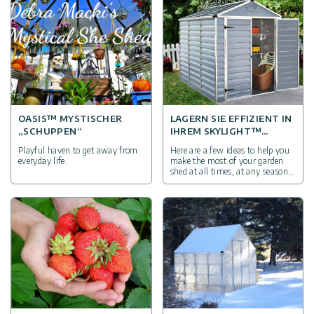
OASIS™ MYSTISCHER
LAGERN SIE EFFIZIENT IN
„SCHUPPEN“
IHREM SKYLIGHT™
GERÄTEHAUS
Playful haven to get away from
Here are a few ideas to help you
everyday life.
make the most of your garden
shed at all times, at any season,
for years to come.