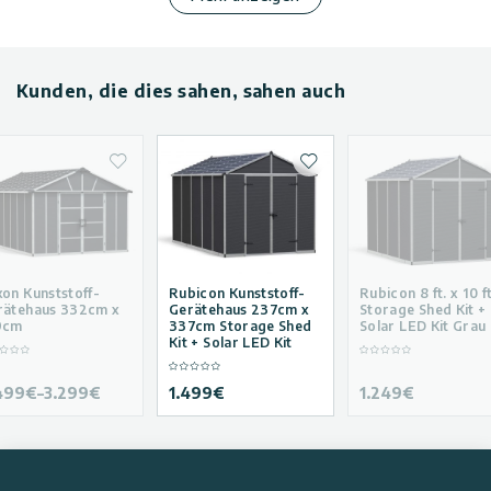
Kunden, die dies sahen, sahen auch
hliste hinzufügen
Zur Wunschliste hinzufügen
Zur Wunschliste hinzuf
on Kunststoff-
Rubicon Kunststoff-
Rubicon 8 ft. x 10 ft
rätehaus 332cm x
Gerätehaus 237cm x
Storage Shed Kit +
9cm
337cm Storage Shed
Solar LED Kit Grau
Kit + Solar LED Kit
499
€
–
3.299
€
1.499
€
1.249
€