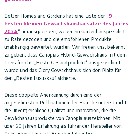
Bestellstornierung
Tipps
Better Homes and Gardens hat eine Liste der „
und
Vordächer
9
Ideen
besten kleinen Gewächshausbausätze des Jahres
Versandoptionen
2024
“ herausgegeben, wobei ein Gartenbauspezialist
Carports
zu Rate gezogen und die empfohlenen Produkte
Impressum
Datenschutz-
unabhängig bewertet wurden. Wir freuen uns, bekannt
Wintergärten
Bestimmungen
zu geben, dass Canopias Hybrid-Gewächshaus mit dem
Preis für das „Beste Gesamtprodukt“ ausgezeichnet
Poolüberdachung
wurde und das Glory Gewächshaus sich den Platz für
Nutzungsbedingungen
den „Besten Luxuskauf sicherte.
Zubehör
Innovera
Diese doppelte Anerkennung durch eine der
Decor
angesehensten Publikationen der Branche unterstreicht
Sale
die unvergleichliche Qualität und Innovation, die die
Palram
Gewächshausprodukte von Canopia auszeichnen. Mit
Industries
über 60 Jahren Erfahrung als führender Hersteller von
Polycarbonat und als Branchenführer bei