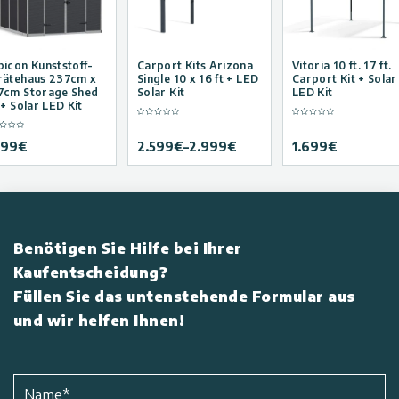
icon Kunststoff-
Carport Kits Arizona
Vitoria 10 ft. 17 ft.
rätehaus 237cm x
Single 10 x 16 ft + LED
Carport Kit + Solar
7cm Storage Shed
Solar Kit
LED Kit
 + Solar LED Kit
499
€
2.599
€
–
2.999
€
1.699
€
Benötigen Sie Hilfe bei Ihrer
Kaufentscheidung?
Füllen Sie das untenstehende Formular aus
und wir helfen Ihnen!
Name
*