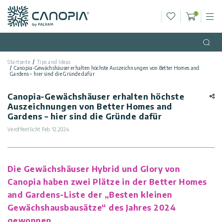
Wunschliste
0
M
Warenko
Canopia DE
Zum Inhalt springen
Sprache
(DE)
Open
Startseite
Tips and Ideas
Deutsch
Canopia-Gewächshäuser erhalten höchste Auszeichnungen von Better Homes and
USA
Gardens – hier sind die Gründe dafür
Land
Canopia-Gewächshäuser erhalten höchste
Kategorien
Auszeichnungen von Better Homes and
Gardens – hier sind die Gründe dafür
Info
Veröffentlicht
Gewächshäuser
Feb. 12,2024
Allgemein
Kontaktiere
Gartenpavillons
Die Gewächshäuser Hybrid und Glory von
Uns
Canopia haben zwei Plätze in der Better Homes
Allgemeine
Gartenhäuser
and Gardens-Liste der „Besten kleinen
Geschäftsbedingungen
Kundengalerie
Gewächshausbausätze“ des Jahres 2024
Terrassenüberdachungen
gewonnen