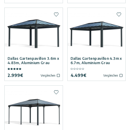
Zur Wunschliste hinzufügen
Zur W
Dallas Gartenpavillon 3.6m x
Dallas Gartenpavillon 4.3m x
4.83m, Aluminium Grau
6.7m, Aluminium Grau
2.999
€
4.499
€
Vergleichen
Vergleichen
Zur Wunschliste hinzufügen