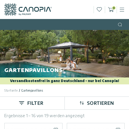
Wunschliste
0
M
Warenko
Canopia DE
Zum Inhalt springen
Sprache
(DE)
Open
Deutsch
USA
Land
Kategorien
GARTENPAVILLONS
Info
Gewächshäuser
Versandkostenfrei in ganz Deutschland – nur bei Canopia!
Startseite
Gartenpavillons
Allgemein
Kontaktiere
Gartenpavillons
Uns
FILTER
SORTIEREN
Allgemeine
Gartenhäuser
Geschäftsbedingungen
Ergebnisse 1 – 16 von 19 werden angezeigt
Kundengalerie
Terrassenüberdachungen