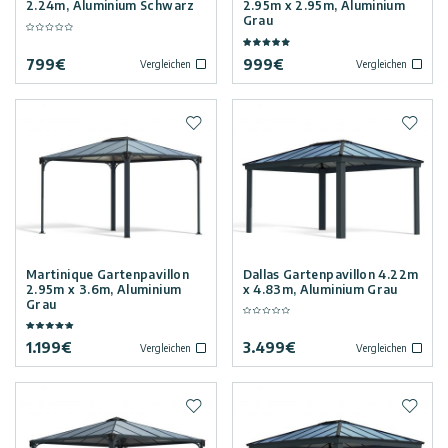
2.24m, Aluminium Schwarz
2.95m x 2.95m, Aluminium
Grau
799
€
999
€
Vergleichen
Vergleichen
Zur Wunschliste hinzufügen
Zur W
Martinique Gartenpavillon
Dallas Gartenpavillon 4.22m
2.95m x 3.6m, Aluminium
x 4.83m, Aluminium Grau
Grau
1.199
€
3.499
€
Vergleichen
Vergleichen
Zur Wunschliste hinzufügen
Zur W