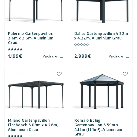
Palermo Gartenpavillon
Dallas Gartenpavillon 4.22m
3.6m x 3.6m, Aluminium
x 4.22m, Aluminium Grau
Grau
1.199
€
2.999
€
Vergleichen
Vergleichen
Zur Wunschliste hinzufügen
Zur W
Milano Gartenpavillon
Roma 6 Eckig
Flachdach 3.09m x 4.26m,
Gartenpavillon 3.59m x
Aluminium Grau
4.15m (11.1m²), Aluminium
Grau