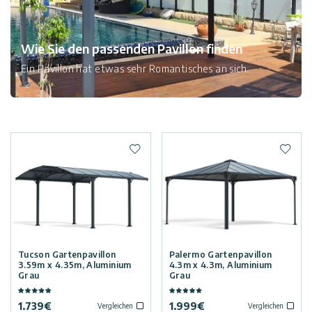
Wie Sie den passenden Pavillon finden
Ein Pavillon hat etwas sehr Romantisches an sich.
Zur Wunschliste hinzufügen
Zur W
Tucson Gartenpavillon
Palermo Gartenpavillon
3.59m x 4.35m, Aluminium
4.3m x 4.3m, Aluminium
Grau
Grau
1.739
€
1.999
€
Vergleichen
Vergleichen