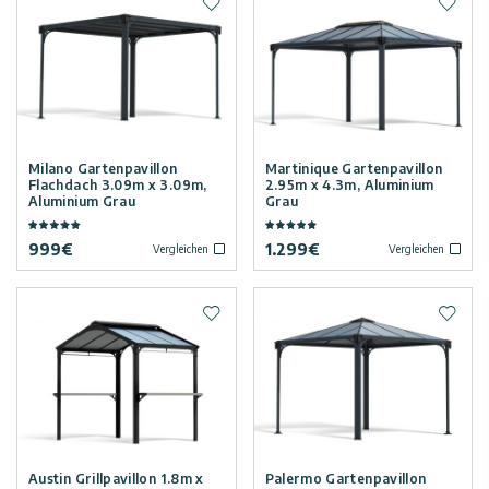
Zur Wunschliste hinzufügen
Zur W
Bestellstornierung
Tipps
und
Vordächer
Ideen
Versandoptionen
Carports
Impressum
Datenschutz-
Milano Gartenpavillon
Martinique Gartenpavillon
Wintergärten
Flachdach 3.09m x 3.09m,
2.95m x 4.3m, Aluminium
Bestimmungen
Aluminium Grau
Grau
999
€
1.299
€
Poolüberdachung
Vergleichen
Vergleichen
Nutzungsbedingungen
Zubehör
Zur Wunschliste hinzufügen
Zur W
Innovera
Decor
Sale
Palram
Industries
Austin Grillpavillon 1.8m x
Palermo Gartenpavillon