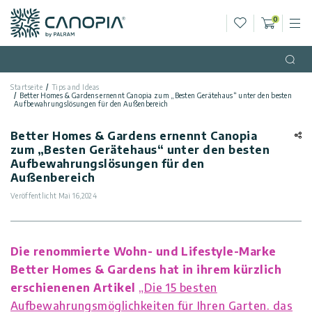
Wunschliste
0
M
Warenko
Canopia DE
Zum Inhalt springen
Sprache
(DE)
Open
Startseite
Tips and Ideas
Deutsch
Better Homes & Gardens ernennt Canopia zum „Besten Gerätehaus“ unter den besten
USA
Aufbewahrungslösungen für den Außenbereich
Land
Better Homes & Gardens ernennt Canopia
Kategorien
zum „Besten Gerätehaus“ unter den besten
Aufbewahrungslösungen für den
Außenbereich
Info
Gewächshäuser
Veröffentlicht
Mai 16,2024
Allgemein
Kontaktiere
Gartenpavillons
Uns
Die renommierte Wohn- und Lifestyle-Marke
Allgemeine
Gartenhäuser
Better Homes & Gardens hat in ihrem kürzlich
Geschäftsbedingungen
Kundengalerie
erschienenen Artikel
„Die 15 besten
Aufbewahrungsmöglichkeiten für Ihren Garten. das
Terrassenüberdachungen