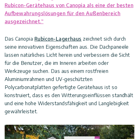
Rubicon-Gerätehaus von Canopia als eine der besten
Bestellstornierung
Tipps
Aufbewahrungslösungen für den Außenbereich
und
Vordächer
ausgezeichnet.“
Ideen
Versandoptionen
Carports
Das Canopia
Rubicon-Lagerhaus
zeichnet sich durch
Impressum
Datenschutz-
seine innovativen Eigenschaften aus. Die Dachpaneele
Wintergärten
Bestimmungen
lassen natürliches Licht herein und verbessern die Sicht
für die Benutzer, die im Inneren arbeiten oder
Werkzeuge suchen. Das aus einem rostfreien
Poolüberdachung
Nutzungsbedingungen
Aluminiumrahmen und UV-geschützten
Polycarbonatplatten gefertigte Gerätehaus ist so
Zubehör
Innovera
konstruiert, dass es den Witterungseinflüssen standhält
Decor
und eine hohe Widerstandsfähigkeit und Langlebigkeit
Sale
gewährleistet.
Palram
Industries