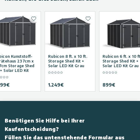
Zur Wunschliste hinzufügen
Zur Wunschliste hinzuf
icon Kunststoff-
Rubicon 8 ft. x 10 ft.
Rubicon 6 ft. x 10 ft
rätehaus 237cm x
Storage Shed Kit +
Storage Shed Kit +
7cm Storage Shed
Solar LED Kit Grau
Solar LED Kit Grau
 + Solar LED Kit
499
€
1.249
€
899
€
Benötigen Sie Hilfe bei Ihrer
Kaufentscheidung?
Füllen Sie das untenstehende Formular aus