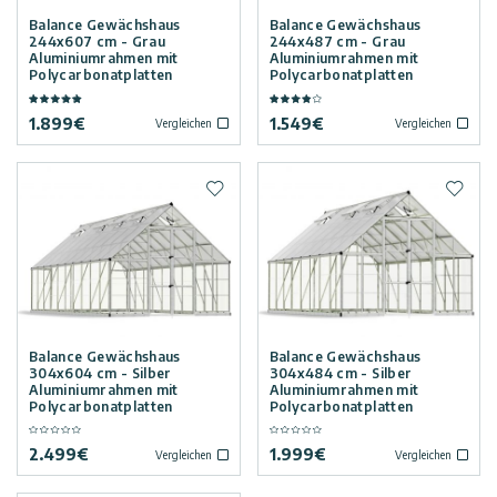
Balance Gewächshaus
Balance Gewächshaus
244x607 cm - Grau
244x487 cm - Grau
Aluminiumrahmen mit
Aluminiumrahmen mit
Polycarbonatplatten
Polycarbonatplatten
1.899
€
1.549
€
Vergleichen
Vergleichen
Zur Wunschliste hinzufügen
Zur W
Balance Gewächshaus
Balance Gewächshaus
304x604 cm - Silber
304x484 cm - Silber
Aluminiumrahmen mit
Aluminiumrahmen mit
Polycarbonatplatten
Polycarbonatplatten
2.499
€
1.999
€
Vergleichen
Vergleichen