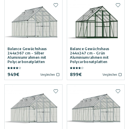
Zur Wunschliste hinzufügen
Zur W
Balance Gewächshaus
Balance Gewächshaus
244x367 cm - Silber
244x247 cm - Grün
Aluminiumrahmen mit
Aluminiumrahmen mit
Polycarbonatplatten
Polycarbonatplatten
949
€
899
€
Vergleichen
Vergleichen
Zur Wunschliste hinzufügen
Zur W