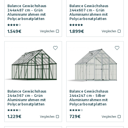
Balance Gewächshaus
Balance Gewächshaus
244x487 cm - Grün
244x607 cm - Grün
Aluminiumrahmen mit
Aluminiumrahmen mit
Polycarbonatplatten
Polycarbonatplatten
1.549
€
1.899
€
Vergleichen
Vergleichen
Zur Wunschliste hinzufügen
Zur W
Balance Gewächshaus
Balance Gewächshaus
244x367 cm - Grün
244x247 cm - Silber
Aluminiumrahmen mit
Aluminiumrahmen mit
Polycarbonatplatten
Polycarbonatplatten
1.229
€
729
€
Vergleichen
Vergleichen