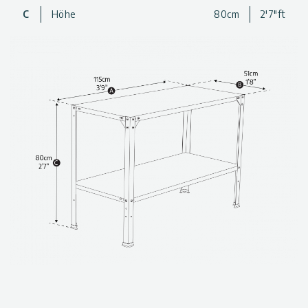
um als Arbeitsplatz verwendet zu werden Jedes Regal kann bis
C
Höhe
80cm
2'7"ft
zu 75 kg tragen Schnelle und einfache Montage.
Regalsystem mit 2 Ebenen
for a
well
–
organi
s
ed
space
Robust, kann als Arbeitsplatz verwendet werden
Durable,
galvani
s
ed steel
Each shelf can hold up to
75kg
Obere Ablage kann umgedreht als Bodenschale positioniert
werden
Lower
shelf’s height can be adjusted
Eigenständiges Regal
Robust und langlebig
Quick and easy
assembly