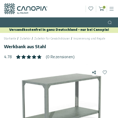
Wunschliste
0
M
Warenko
Canopia DE
Zum Inhalt springen
Sprache
(DE)
Open
Versandkostenfrei in ganz Deutschland – nur bei Canopia!
Deutsch
Startseite
Zubehör
Zubehör für Gewächshäuser
Inszenierung und Regale
USA
Land
Werkbank aus Stahl
Kategorien
4.78
(0 Rezensionen)
Info
Gewächshäuser
Teilen
Zur Wun
Allgemein
Kontaktiere
Gartenpavillons
Uns
Allgemeine
Gartenhäuser
Geschäftsbedingungen
Kundengalerie
Terrassenüberdachungen