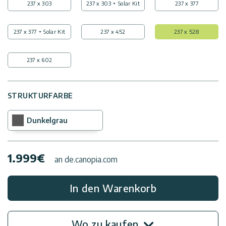
237 x 303
237 x 303 + Solar Kit
237 x 377
237 x 377 + Solar Kit
237 x 452
237 x 528
237 x 602
STRUKTURFARBE
Dunkelgrau
1.999
€
an de.canopia.com
In den Warenkorb
Wo zu kaufen