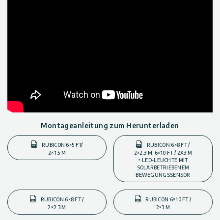
Montageanleitung zum Herunterladen
RUBICON 6×5 FT/
RUBICON 6×8 FT /
2×1.5 M
2×2.3 M, 6×10 FT / 2X3 M
+ LED-LEUCHTE MIT
SOLARBETRIEBENEM
BEWEGUNGSSENSOR
RUBICON 6×8 FT /
RUBICON 6×10 FT /
2×2.3 M
2×3 M