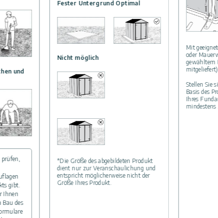
Fester Untergrund Optimal
Mit geeigne
oder Mauerw
Nicht möglich
gewähltem 
mitgeliefert)
chen und
Stellen Sie 
Basis des P
Ihres Funda
mindestens 
 prüfen,
*Die Größe des abgebildeten Produkt
dient nur zur Veranschaulichung und
entspricht möglicherweise nicht der
uflagen
Größe Ihres Produkt.
ts gibt.
r Ihnen
m Bau des
ormulare