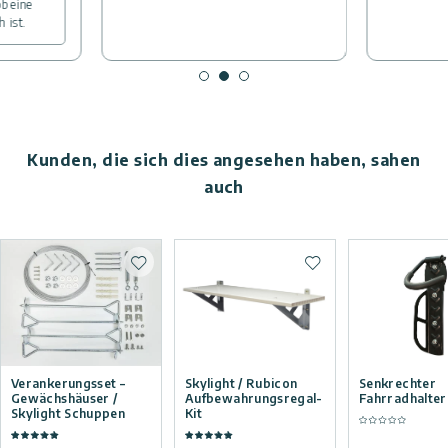
b eine
 ist.
Kunden, die sich dies angesehen haben, sahen
auch
Zur Wunschliste hinzufügen
Zur Wunschliste hi
Verankerungsset –
Skylight / Rubicon
Senkrechter
Gewächshäuser /
Aufbewahrungsregal-
Fahrradhalter
Skylight Schuppen
Kit