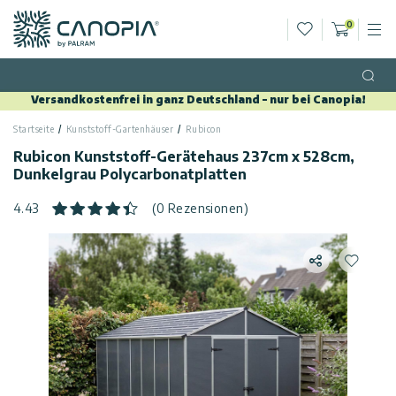
Wunschliste
0
M
Warenko
Canopia DE
Zum Inhalt springen
Sprache
(DE)
Open
Versandkostenfrei in ganz Deutschland – nur bei Canopia!
Deutsch
Startseite
Kunststoff-Gartenhäuser
Rubicon
USA
Land
Rubicon Kunststoff-Gerätehaus 237cm x 528cm,
Dunkelgrau Polycarbonatplatten
Kategorien
4.43
(0 Rezensionen)
Info
Gewächshäuser
Teilen
Zur Wun
Allgemein
Kontaktiere
Gartenpavillons
Uns
Allgemeine
Gartenhäuser
Geschäftsbedingungen
Kundengalerie
Terrassenüberdachungen