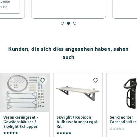
b eine
 ist.
Kunden, die sich dies angesehen haben, sahen
auch
Zur Wunschliste hinzufügen
Zur Wunschliste hi
Verankerungsset –
Skylight / Rubicon
Senkrechter
Gewächshäuser /
Aufbewahrungsregal-
Fahrradhalter
Skylight Schuppen
Kit