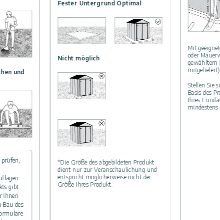
Fester Untergrund Optimal
Mit geeigne
oder Mauerw
Nicht möglich
gewähltem 
mitgeliefert)
chen und
Stellen Sie 
Basis des P
Ihres Funda
mindestens 
 prüfen,
*Die Größe des abgebildeten Produkt
dient nur zur Veranschaulichung und
entspricht möglicherweise nicht der
uflagen
Größe Ihres Produkt.
ts gibt.
r Ihnen
m Bau des
ormulare