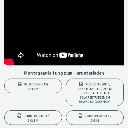
Montageanleitung zum Herunterladen
RUBICON 6×5 FT/
RUBICON 6×8 FT /
2×1.5 M
2×2.3 M, 6×10 FT / 2X3 M
+ LED-LEUCHTE MIT
SOLARBETRIEBENEM
BEWEGUNGSSENSOR
RUBICON 6×8 FT /
RUBICON 6×10 FT /
2×2.3 M
2×3 M