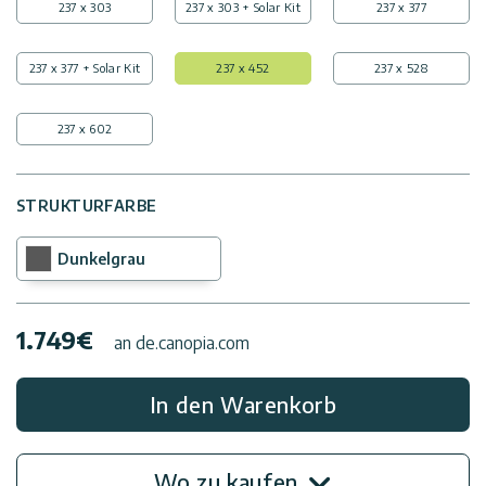
237 x 303
237 x 303 + Solar Kit
237 x 377
237 x 377 + Solar Kit
237 x 452
237 x 528
237 x 602
STRUKTURFARBE
Dunkelgrau
1.749
€
an de.canopia.com
In den Warenkorb
Wo zu kaufen