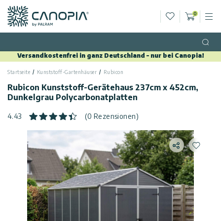
Wunschliste
0
M
Warenko
Canopia DE
Zum Inhalt springen
Sprache
(DE)
Open
Versandkostenfrei in ganz Deutschland – nur bei Canopia!
Deutsch
Startseite
Kunststoff-Gartenhäuser
Rubicon
USA
Land
Rubicon Kunststoff-Gerätehaus 237cm x 452cm,
Dunkelgrau Polycarbonatplatten
Kategorien
4.43
(0 Rezensionen)
Info
Gewächshäuser
Teilen
Zur Wun
Allgemein
Kontaktiere
Gartenpavillons
Uns
Allgemeine
Gartenhäuser
Geschäftsbedingungen
Kundengalerie
Terrassenüberdachungen