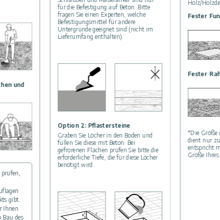
Holz/Holzd
für die Befestigung auf Beton. Bitte
fragen Sie einen Experten, welche
Fester Fu
Befestigungsmittel für andere
Untergründe geeignet sind (nicht im
Lieferumfang enthalten).
Fester Ra
chen und
Option 2: Pflastersteine
*Die Größe 
Graben Sie Löcher in den Boden und
dient nur z
füllen Sie diese mit Beton. Bei
entspricht m
gefrorenen Flächen prüfen Sie bitte die
Größe Ihres
erforderliche Tiefe, die für diese Löcher
benötigt wird.
 prüfen,
uflagen
ts gibt.
r Ihnen
m Bau des