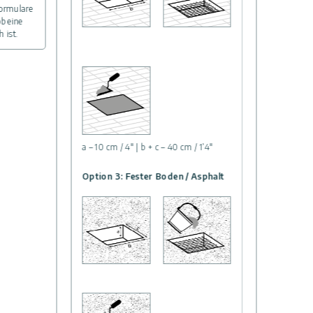
ormulare
b eine
 ist.
a – 10 cm / 4″ | b + c – 40 cm / 1’4″
Option 3: Fester Boden / Asphalt