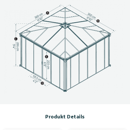
Doppelwandige, graufarbene Bedachung aus Polycarbonat;
vergilbt nicht und wird im Laufe der Zeit nicht auch nicht
brüchig
Patentiertes schraubenloses Verglasungssystem, speziell
entwickelt, um das Eindringen von Regen und Tau zu
verhindern
Große Schiebetüren ermöglichen es, den Ledro als
halboffenen oder umschlossenen Mehrzweck-Pavillon zu
nutzen.
Die Möglichkeiten eines umschlossenen Pavillons im Herzen
Ihres Gartens sind sehr vielfältig, und zwar zu jeder
Jahreszeit: Ruhebereich, Lesezimmer, BB, Sonnenschutz,
Gartenbüro, Party-Lounge, Wellness-Kabine…
Der 100-prozentige Schutz vor schädlichen UV-Strahlen
ermöglicht endlose Freizeitaktivitäten im Außenbereich
Der 100%iger Schutz vor schädlichen UV-Strahlen ermöglicht
endlose Freizeitaktivitäten im Außenbereich.
Hergestellt aus 100% recycelbaren Komponenten.
Technische Informationen, einschließlich Abmessungen,
Produkt Details
Paneeldicke sowie Wind- und Schneelast, finden Sie in der
Fotogalerie oben.