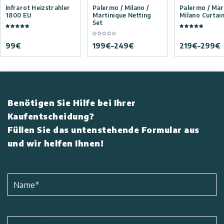
Infrarot Heizstrahler
Palermo / Milano /
Palermo / Mart
1800 EU
Martinique Netting
Milano Curtain
Set
99
€
199
€
–
249
€
219
€
–
299
€
Benötigen Sie Hilfe bei Ihrer
Kaufentscheidung?
Füllen Sie das untenstehende Formular aus
und wir helfen Ihnen!
Name
*