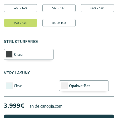
472 x 140
565 x 140
660 x 140
750 x 140
845 x 140
STRUKTURFARBE
Grau
VERGLASUNG
Clear
Opalweißes
3.999
€
an de.canopia.com