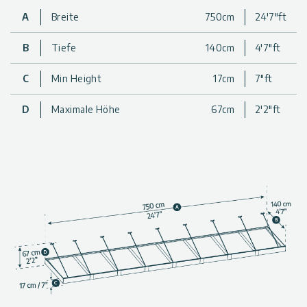
Optik, die Sie sich wünschen.
A
Breite
750cm
24'7"ft
Modernes Design: Ergänzt moderne/zeitgenössische
Architektur und wertet das Aussehen Ihres Hauses auf.
B
Tiefe
140cm
4'7"ft
Langlebige Struktur: Rostfreies Aluminium und verzinktes
Blech sind so konstruiert, dass sie rauen Wetterbedingungen
C
Min Height
17cm
7"ft
standhalten
Ganzjährige Wetterbeständigkeit: Wind-, schnee- und
D
Maximale Höhe
67cm
2'2"ft
hagelfest. Getestet, um Winden von bis zu 120 km/h und
200 kg/m² Schnee mit Halterungen oder 80 kg/m² Schnee
ohne Halterungen standzuhalten.
Starke Unterstützung: Ausgestattet mit lasergeschnittenen,
pulverbeschichteten und verzinkten Stahlträgern
Widerstandsfähige Paneele: Ultra-sichere, hochschlagfeste
4mm Acrylplatten schützen vor den Elementen
Schützt Ihr Tor: Das schraubenlose Verglasungssystem
verhindert das Durchsickern von Regen und Tau und
blockiert bis zu 100 % der schädlichen UV-Strahlen, um Ihren
Eingang vor Sonnenschäden und Verschleiß zu schützen
Erweiterbarer Anwendungsbereich: Mehrere Sophia
Markisen können nahtlos nebeneinander installiert werden
(kann als Fenstermarkise, Haustürüberdachung,