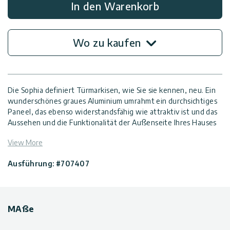
In den Warenkorb
Wo zu kaufen
Die Sophia definiert Türmarkisen, wie Sie sie kennen, neu. Ein
wunderschönes graues Aluminium umrahmt ein durchsichtiges
Paneel, das ebenso widerstandsfähig wie attraktiv ist und das
Aussehen und die Funktionalität der Außenseite Ihres Hauses
aufwertet. Die Modern Door Cover lässt sich nahtlos neben
View More
einer anderen Markise anbringen, um Ihre Terrasse, den
Eingangsbereich, alle Fenster oder sogar das Garagentor zu
Ausführung: #707407
schützen.
Diese extrem widerstandsfähige Veranda-Markise ist einfach
zu installieren und so konstruiert, dass sie rauen
Wetterbedingungen standhält, damit Sie, Ihre Sachen und Ihre
MAße
Tür über Jahre hinweg geschützt sind. Mit der Sophia Door
Awning erhalten Sie den Schutz, den Sie brauchen, in der