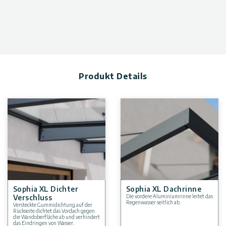
Garagentorüberdachung oder Verandaüberdachung
verwendet werden)
Lichtdurchlässigkeit: Reduziert die direkte
Sonneneinstrahlung, ohne Ihren Eingang zu verdunkeln
(92% Lichtdurchlässigkeit)
Einfache Installation: Intelligentes Verschlusssystem mit
vorgeschnittenen, leicht verschiebbaren Paneelen für eine
Produkt Details
schnelle und sichere Installation
Verankerungs-Kit: Der mitgelieferte Bausatz ist für Ziegel
und Beton geeignet. Für andere Materialien wenden Sie sich
bitte an einen örtlichen Bauunternehmer.
Garantie: 3 Jahre beschränkte Garantie
Sophia XL Dichter
Sophia XL Dachrinne
Verschluss
Die vordere Aluminiumrinne leitet das
Regenwasser seitlich ab.
Versteckte Gummidichtung auf der
Rückseite dichtet das Vordach gegen
die Wandoberfläche ab und verhindert
das Eindringen von Wasser.