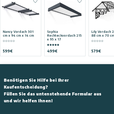
Zur Wunschliste hinzufügen
Zur Wunschliste hi
Nancy Vordach 301
Sophia
Lily Vordach 
cm x 94 cm x 14 cm
Rechteckvordach 215
88 cm x 70 c
x 95 x 17
599
€
499
€
579
€
Benötigen Sie Hilfe bei Ihrer
Kaufentscheidung?
Füllen Sie das untenstehende Formular aus
und wir helfen Ihnen!