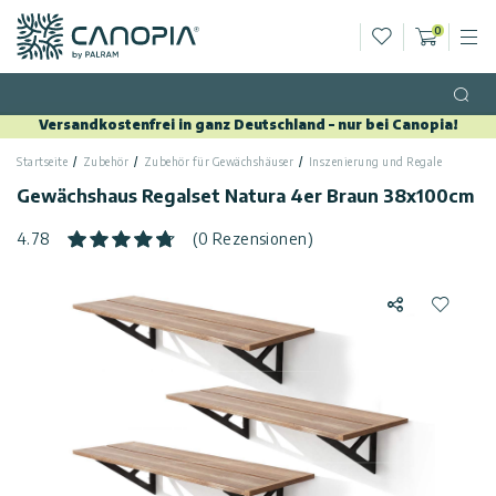
Wunschliste
0
M
Warenko
Canopia DE
Zum Inhalt springen
Sprache
(DE)
Open
Versandkostenfrei in ganz Deutschland – nur bei Canopia!
Deutsch
Startseite
Zubehör
Zubehör für Gewächshäuser
Inszenierung und Regale
USA
Land
Gewächshaus Regalset Natura 4er Braun 38x100cm
Kategorien
4.78
(0 Rezensionen)
Info
Gewächshäuser
Teilen
Zur Wun
Allgemein
Kontaktiere
Gartenpavillons
Uns
Allgemeine
Gartenhäuser
Geschäftsbedingungen
Kundengalerie
Terrassenüberdachungen