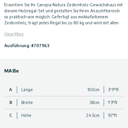
Erweitern Sie Ihr Canopia Natura Zedernholz-Gewächshaus mit
diesem Holzregal-Set und gestalten Sie Ihren Anzuchtbereich
so praktisch wie möglich. Gefertigt aus mokkafarbenem
Zedernholz, trägt jedes Regal bis zu 80 kg und wird mit allen
benötigten Halterungen und Befestigungen für eine sichere
View More
Montage am Gewächshausrahmen geliefert.
Erhältlich in verschiedenen Set-Optionen passend zu Ihrem
Ausführung: #707963
Bedarf:
• Einzelregal-Set
• 2-Regal-Set
• 3-Regal-Set
MAße
• 4-Regal-Set
Entwickelt für Canopia Natura Zedernholz-Gewächshäuser
Erhältlich in Sets mit 1, 2, 3 oder 4 Regalen
A
Länge
100cm
3'9"ft
Material: Zedernholz
Farbe: Mokka
B
Breite
38cm
1'3"ft
Lässt sich einfach am Gewächshausrahmen befestigen
Einfache Montage mit allen enthaltenen Befestigungsteilen
C
Höhe
24.5cm
10"ft
Jedes Regal trägt eine gleichmäßig verteilte Last von bis zu
80 kg