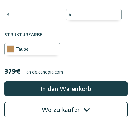
3
4
STRUKTURFARBE
Taupe
379
€
an de.canopia.com
In den Warenkorb
Wo zu kaufen