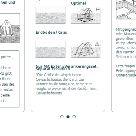
chen und
Optimal
Mit geeigne
Erdboden / Gras
oder Mauerw
gewähltem 
mitgeliefert)
zwischen de
den Kanten 
Seiten mind
 prüfen,
Bitte fragen
Nur Mit Extern Verankerungsset.
uflagen
Separat Erhältlich
Befestigung
ts gibt.
*Die Größe des abgebildeten
Untergründe
r Ihnen
Gewächshauses dient nur zur
Veranschaulichung und entspricht
m Bau des
möglicherweise nicht der Größe Ihres
ormulare
Gewächshauses.
b eine
 ist.