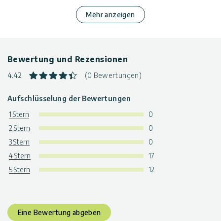
vorgebohrte Profile und vorgeschnittene Schiebepaneele für
eine einfache Montage
Mehr anzeigen
Erhältliches Zubehör:
Heizlüfter, Beleuchtungssätze,
Beschattungstuchsatz, automatischer
Dachentlüftungsöffner, Podeste und Regale,
Pflanzenaufhänger, Spalierbausatz und
Bewertung und Rezensionen
Tropfbewässerungssatz sind separat erhältlich.
4.42
(0 Bewertungen)
Garantie:
5 Jahre beschränkte Garantie
Aufschlüsselung der Bewertungen
1 Stern
0
2 Stern
0
3 Stern
0
4 Stern
17
5 Stern
12
Eine Bewertung abgeben