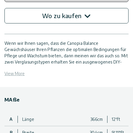
Wo zu kaufen
Wenn wir Ihnen sagen, dass die Canopia Balance
Gewächshäuser Ihren Pflanzen die optimalen Bedingungen für
Pflege und Wachstum bieten, dann meinen wir das auch so. Mit
zwei Verglasungstypen erhalten Sie ein ausgewogenes DIY-
Gewächshaus, das den Schutz der diffusen doppelwandigen
View More
Dachpaneele mit der Lichtdurchlässigkeit der kristallklaren
Wandpaneele für ideale Wachstumsbedingungen kombiniert.
Alle Paneele bestehen aus UV-geschütztem Polycarbonat,
einem nahezu unzerbrechlichen High-End-Polymer, das sich
hervorragend für Gewächshäuser eignet. Die extragroße
MAße
Arbeitsfläche bietet viel Platz für den Anbau von Gemüse und
Kräutern sowie für die Aufbewahrung der benötigten
Werkzeuge und Zubehörteile. Das Balance-Gewächshaus ist
A
Länge
366cm
12'ft
auch sehr gut zugänglich, mit breiten und hohen Doppeltüren
und einer niedrigen Schwelle, die das Ein- und Ausfahren mit
B
Breite
304cm
9'11"ft