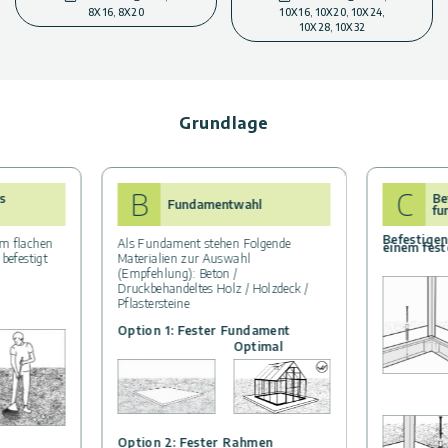
8X16, 8X20
10X16, 10X20, 10X24,
10X28, 10X32
Grundlage
B
C
s
Be
Fundamentwahl
fu
Befestigen
m flachen
Als Fundament stehen Folgende
einem fes
befestigt
Materialien zur Auswahl
(Empfehlung): Beton /
Druckbehandeltes Holz / Holzdeck /
Pflastersteine
Option 1: Fester Fundament
Optimal
Option 2: Fester Rahmen